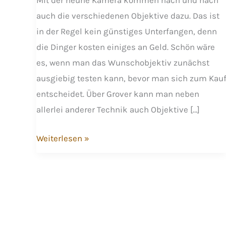
Mit der neune Kamera kommen nach und nach
auch die verschiedenen Objektive dazu. Das ist
in der Regel kein günstiges Unterfangen, denn
die Dinger kosten einiges an Geld. Schön wäre
es, wenn man das Wunschobjektiv zunächst
ausgiebig testen kann, bevor man sich zum Kau
entscheidet. Über Grover kann man neben
allerlei anderer Technik auch Objektive […]
Das
Weiterlesen »
Sigma
150-
600
F5-
6,3