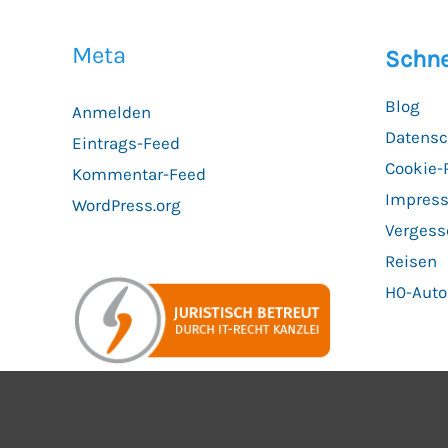
DG
OS
Meta
Schne
HSM
Contemporary
Blog
Anmelden
im
Datensc
Eintrags-Feed
Kurztest
Cookie-R
Kommentar-Feed
Impres
WordPress.org
Vergess
Reisen
H0-Aut