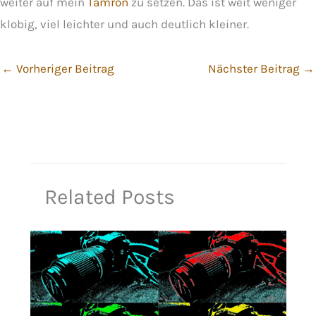
weiter auf mein
Tamron
zu setzen. Das ist weit weniger
klobig, viel leichter und auch deutlich kleiner.
←
Vorheriger Beitrag
Nächster Beitrag
→
Related Posts