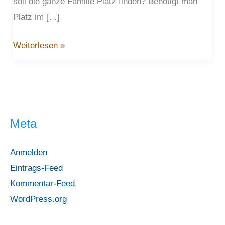
soll die ganze Familie Platz finden? Benötigt man
Platz im […]
Der
Weiterlesen »
Einstieg
in
die
E-
Meta
Mobilität
Anmelden
Eintrags-Feed
Kommentar-Feed
WordPress.org