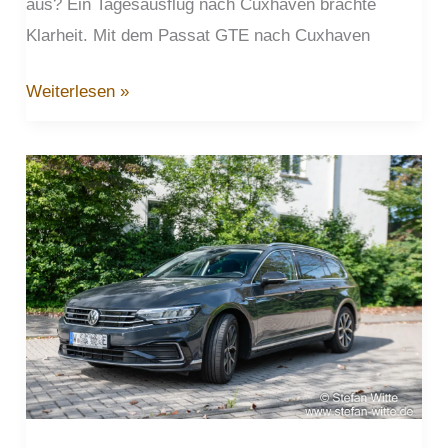
aus? Ein Tagesausflug nach Cuxhaven brachte
Klarheit. Mit dem Passat GTE nach Cuxhaven
Der
Weiterlesen »
erste
Test
des
Passat
GTE
auf
Langstrecke