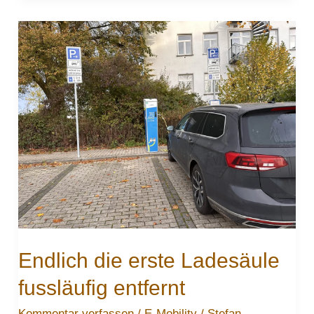
Up!
von
VW
–
Cityflitzer
mit
Spaßfaktor
Endlich die erste Ladesäule
fussläufig entfernt
Kommentar verfassen
/
E-Mobility
/
Stefan