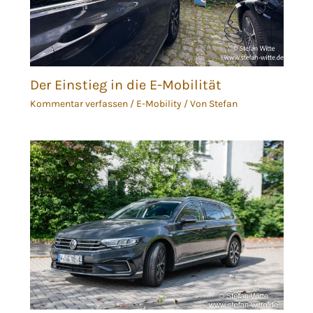
Der Einstieg in die E-Mobilität
Kommentar verfassen
/
E-Mobility
/ Von
Stefan