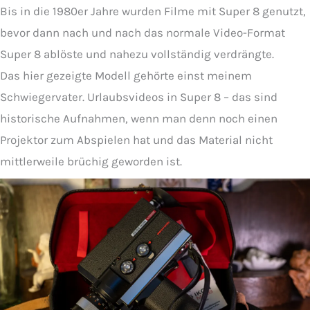
Bis in die 1980er Jahre wurden Filme mit Super 8 genutzt,
bevor dann nach und nach das normale Video-Format
Super 8 ablöste und nahezu vollständig verdrängte.
Das hier gezeigte Modell gehörte einst meinem
Schwiegervater. Urlaubsvideos in Super 8 – das sind
historische Aufnahmen, wenn man denn noch einen
Projektor zum Abspielen hat und das Material nicht
mittlerweile brüchig geworden ist.