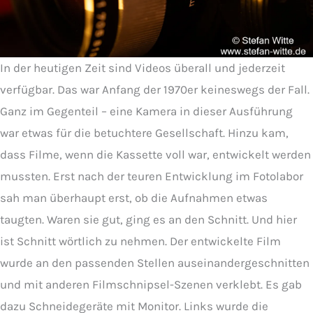
In der heutigen Zeit sind Videos überall und jederzeit
verfügbar. Das war Anfang der 1970er keineswegs der Fall.
Ganz im Gegenteil – eine Kamera in dieser Ausführung
war etwas für die betuchtere Gesellschaft. Hinzu kam,
dass Filme, wenn die Kassette voll war, entwickelt werden
mussten. Erst nach der teuren Entwicklung im Fotolabor
sah man überhaupt erst, ob die Aufnahmen etwas
taugten. Waren sie gut, ging es an den Schnitt. Und hier
ist Schnitt wörtlich zu nehmen. Der entwickelte Film
wurde an den passenden Stellen auseinandergeschnitten
und mit anderen Filmschnipsel-Szenen verklebt. Es gab
dazu Schneidegeräte mit Monitor. Links wurde die