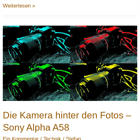
Neues
Weiterlesen »
Tamron
Makro
für
meine
A58
Die Kamera hinter den Fotos –
Sony Alpha A58
Ein Kommentar
/
Technik
/
Stefan