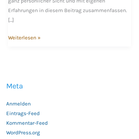
ganz persönlicher Sicht und mit eigenen
Erfahrungen in diesem Beitrag zusammenfassen.
[…]
E-
Weiterlesen »
Mobilität
in
Wuppertal
–
Meta
Erstes
Fazit
Anmelden
Eintrags-Feed
Kommentar-Feed
WordPress.org