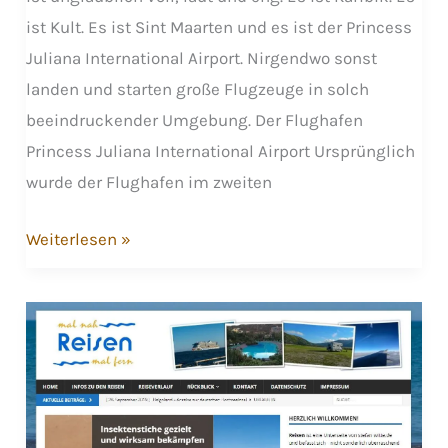
ist Kult. Es ist Sint Maarten und es ist der Princess
Juliana International Airport. Nirgendwo sonst
landen und starten große Flugzeuge in solch
beeindruckender Umgebung. Der Flughafen
Princess Juliana International Airport Ursprünglich
wurde der Flughafen im zweiten
Planespotting
Weiterlesen »
extrem
–
Princess
Juliana
Airport
Sint