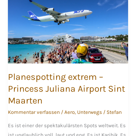
Planespotting extrem –
Princess Juliana Airport Sint
Maarten
Kommentar verfassen
/
Aero
,
Unterwegs
/
Stefan
Es ist einer der spektakulärsten Spots weltweit. Es
ist unglaublich voll, laut und eng. Es ist Karibik. Es