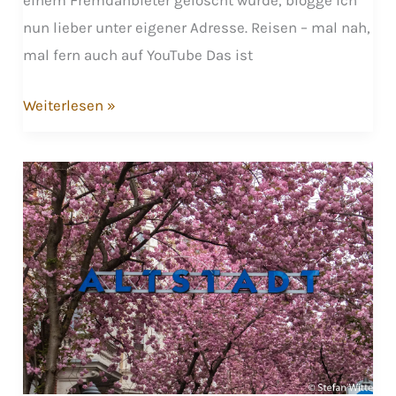
einem Fremdanbieter gelöscht wurde, blogge ich
nun lieber unter eigener Adresse. Reisen – mal nah,
mal fern auch auf YouTube Das ist
Reisen
Weiterlesen »
–
mal
nah
mal
fern
ist
nun
online