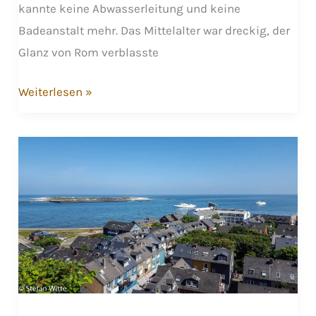
kannte keine Abwasserleitung und keine
Badeanstalt mehr. Das Mittelalter war dreckig, der
Glanz von Rom verblasste
Die
Weiterlesen »
Römer
am
Niederrhein
–
Ausgrabungen
in
Xanten