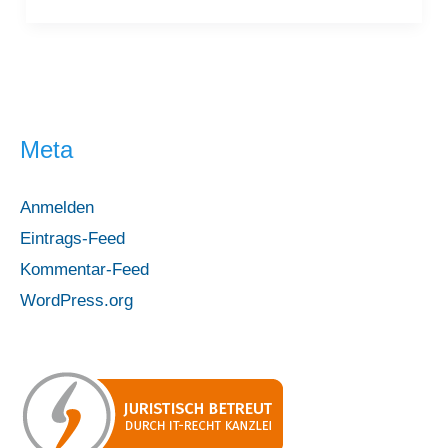
D750
–
Der
Umstieg
Meta
auf
Vollformat
Anmelden
Eintrags-Feed
Kommentar-Feed
WordPress.org